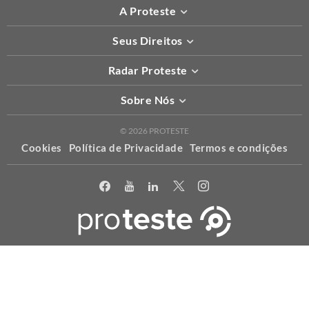
A Proteste
Seus Direitos
Radar Proteste
Sobre Nós
© 2026 PROTESTE
Cookies
Política de Privacidade
Termos e condições
X
Usamos cookies para permitir que o nosso website funcione
corretamente, para personalizar conteúdo e anúncios e proporcionar
uma melhor experiência de uso. Para maiores informações acesse a
nossa
política
.