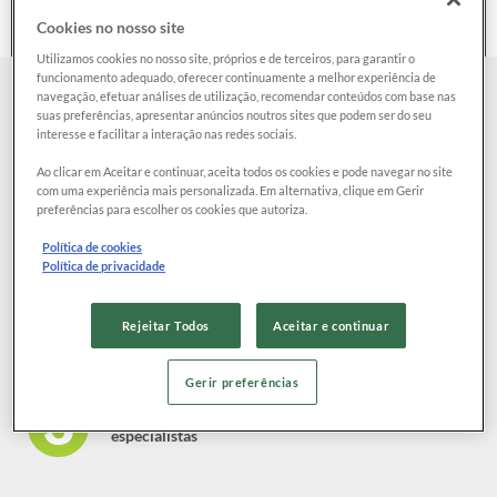
o
Cookies no nosso site
nome
Utilizamos cookies no nosso site, próprios e de terceiros, para garantir o
da
funcionamento adequado, oferecer continuamente a melhor experiência de
empresa
navegação, efetuar análises de utilização, recomendar conteúdos com base nas
Como funciona?
suas preferências, apresentar anúncios noutros sites que podem ser do seu
interesse e facilitar a interação nas redes sociais.
Ao clicar em Aceitar e continuar, aceita todos os cookies e pode navegar no site
com uma experiência mais personalizada. Em alternativa, clique em Gerir
Escreva a sua reclamação e envie diretamente para a
preferências para escolher os cookies que autoriza.
empresa
Política de cookies
Política de privacidade
Receba a resposta através da nossa plataforma
Rejeitar Todos
Aceitar e continuar
Gerir preferências
Não teve solução? Peça ajuda aos nossos
especialistas