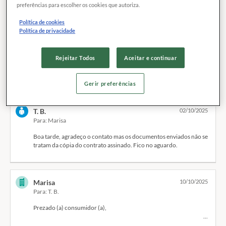
Mensagens (4)
preferências para escolher os cookies que autoriza.
Política de cookies
Marisa
01/10/2025
Política de privacidade
Para: T. B.
Prezado (a) consumidor (a),
Rejeitar Todos
Aceitar e continuar
Ver a mensagem completa
Gerir preferências
Em anexo segue nossa carta resposta referente a sua solicitação.
Agradecemos a sua atenção.
T. B.
02/10/2025
Para: Marisa
Boa tarde, agradeço o contato mas os documentos enviados não se
Atenciosamente,
tratam da cópia do contrato assinado. Fico no aguardo.
Thayane Clei Galdiano Ruiz
Marisa
10/10/2025
Advogada
Para: T. B.
+55 (11) 3514-7200 - 7882
Prezado (a) consumidor (a),
Av. Paulista, 171 8ºandar