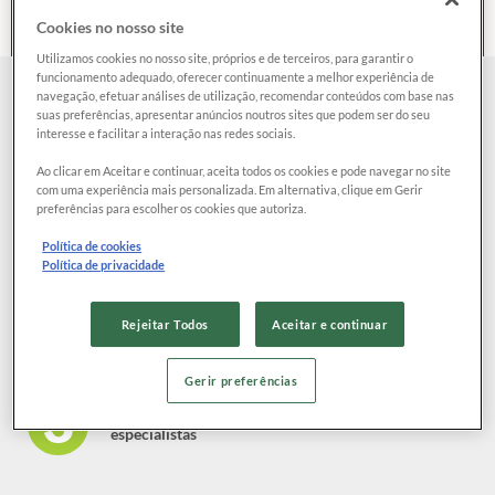
o
Cookies no nosso site
nome
Utilizamos cookies no nosso site, próprios e de terceiros, para garantir o
da
funcionamento adequado, oferecer continuamente a melhor experiência de
empresa
navegação, efetuar análises de utilização, recomendar conteúdos com base nas
Como funciona?
suas preferências, apresentar anúncios noutros sites que podem ser do seu
interesse e facilitar a interação nas redes sociais.
Ao clicar em Aceitar e continuar, aceita todos os cookies e pode navegar no site
com uma experiência mais personalizada. Em alternativa, clique em Gerir
Escreva a sua reclamação e envie diretamente para a
preferências para escolher os cookies que autoriza.
empresa
Política de cookies
Política de privacidade
Receba a resposta através da nossa plataforma
Rejeitar Todos
Aceitar e continuar
Gerir preferências
Não teve solução? Peça ajuda aos nossos
especialistas