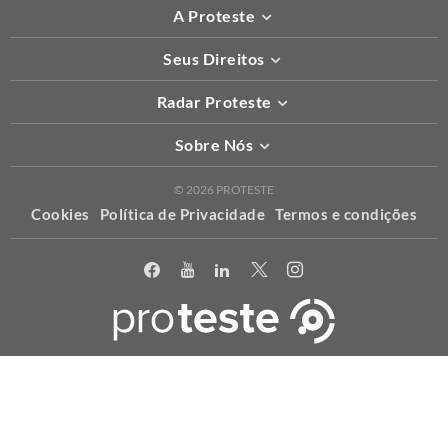
A Proteste
Seus Direitos
Radar Proteste
Sobre Nós
© 2026 PROTESTE
Cookies
Política de Privacidade
Termos e condições
X
Usamos cookies para permitir que o nosso website funcione
corretamente, para personalizar conteúdo e anúncios e proporcionar
uma melhor experiência de uso. Para maiores informações acesse a
nossa
política
.