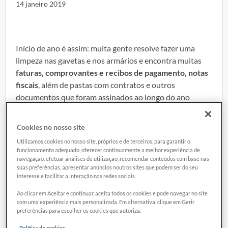
14 janeiro 2019
Início de ano é assim: muita gente resolve fazer uma
limpeza nas gavetas e nos armários e encontra muitas
faturas, comprovantes e recibos de pagamento, notas
fiscais
, além de pastas com contratos e outros
documentos que foram assinados ao longo do ano
passado.
Cookies no nosso site
APLICATIVO MEU PLANO: ECONOMIA GARANTIDA NA
Utilizamos cookies no nosso site, próprios e de terceiros, para garantir o
CONTA DE CELULAR
funcionamento adequado, oferecer continuamente a melhor experiência de
navegação, efetuar análises de utilização, recomendar conteúdos com base nas
Contudo, muitos consumidores têm
receio de jogar boa
suas preferências, apresentar anúncios noutros sites que podem ser do seu
interesse e facilitar a interação nas redes sociais.
parte dessa papelada no lixo
, pois não sabem por
quanto tempo é recomendável guardá-la. Este é o seu
Ao clicar em Aceitar e continuar, aceita todos os cookies e pode navegar no site
com uma experiência mais personalizada. Em alternativa, clique em Gerir
caso?
preferências para escolher os cookies que autoriza.
VEJA NOSSA PESQUISA E ECONOMIZE R$ 5 MIL NO
Política de cookies