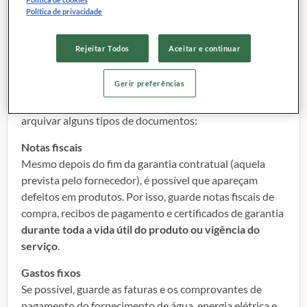
SUPERMERCADO
Política de privacidade
Saiba que
é importante ter determinados papéis
Rejeitar Todos
Aceitar e continuar
guardados
para reclamar de problemas em produtos ou
serviços e evitar cobranças indevidas, por exemplo.
Gerir preferências
A seguir, mostraremos o período recomendado para
arquivar alguns tipos de documentos:
Notas fiscais
Mesmo depois do fim da garantia contratual (aquela
prevista pelo fornecedor), é possível que apareçam
defeitos em produtos. Por isso, guarde notas fiscais de
compra, recibos de pagamento e certificados de garantia
durante toda a vida útil do produto ou vigência do
serviço
.
Gastos fixos
Se possível, guarde as faturas e os comprovantes de
pagamento do fornecimento de água, energia elétrica e