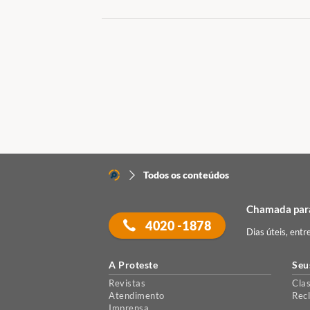
Todos os conteúdos
Chamada para
4020 -1878
Dias úteis, entr
A Proteste
Seu
Revistas
Clas
Atendimento
Rec
Imprensa