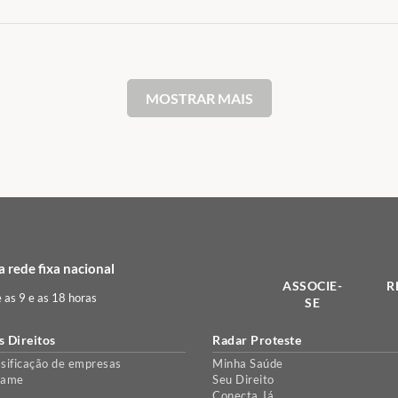
MOSTRAR MAIS
 rede fixa nacional
ASSOCIE-
R
e as 9 e as 18 horas
SE
s Direitos
Radar Proteste
sificação de empresas
Minha Saúde
lame
Seu Direito
Conecta Já