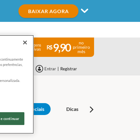
BAIXAR AGORA
no
9,90
Vantagens
primeiro
Exclusivas
mês
er continuamente
s preferências,
Entrar
|
Registrar
personalizada.
s
Especiais
Dicas
 e continuar