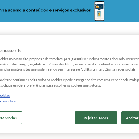
 nosso site
okies no nosso site, próprios e de terceiros, para garantir o funcionamento adequado, oferec
riência de navegação, efetuar análises de utilização, recomendar conteúdos com base nas sua
o
Reclame com a Proteste
Radar Proteste
úncios noutros sites que podem ser do seu interesse e facilitar a interação nas redes sociais.
Aceitar e continuar, aceita todos os cookies e pode navegar no site com uma experiência mais 
údos
a, clique em Gerir preferências para escolher os cookies que autoriza.
cookies
privacidade
pras
Notícias
Vídeos
Como Testamo
eferências
Rejeitar Todos
Aceitar