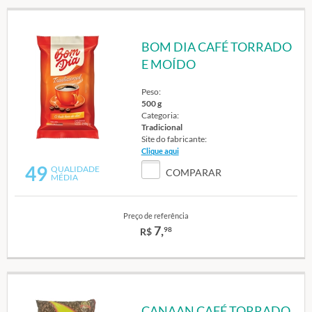
BOM DIA CAFÉ TORRADO
E MOÍDO
Peso:
500 g
Categoria:
Tradicional
Site do fabricante:
Clique aqui
49
QUALIDADE
COMPARAR
MÉDIA
Preço de referência
7,
98
R$
CANAAN CAFÉ TORRADO