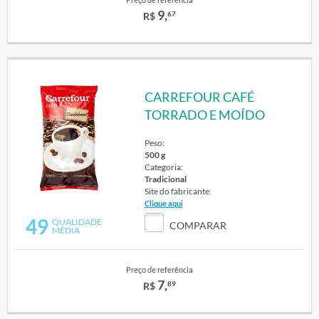
9,
67
R$
CARREFOUR CAFÉ
TORRADO E MOÍDO
Peso:
500 g
Categoria:
Tradicional
Site do fabricante:
Clique aqui
49
QUALIDADE
COMPARAR
MÉDIA
Preço de referência
7,
89
R$