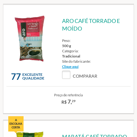
ARO CAFÉ TORRADO E
MOÍDO
Peso:
500 g
Categoria:
Tradicional
Site do fabricante:
Clique aqui
77
EXCELENTE
COMPARAR
QUALIDADE
Preço de referência
7,
29
R$
A
ESCOLHA
CERTA
MARATÁ CAFÉ TORRADO