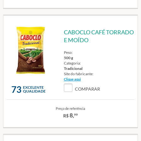
CABOCLO CAFÉ TORRADO
E MOÍDO
Peso:
500 g
Categoria:
Tradicional
Site do fabricante:
Clique aqui
73
EXCELENTE
COMPARAR
QUALIDADE
Preço de referência
8,
99
R$