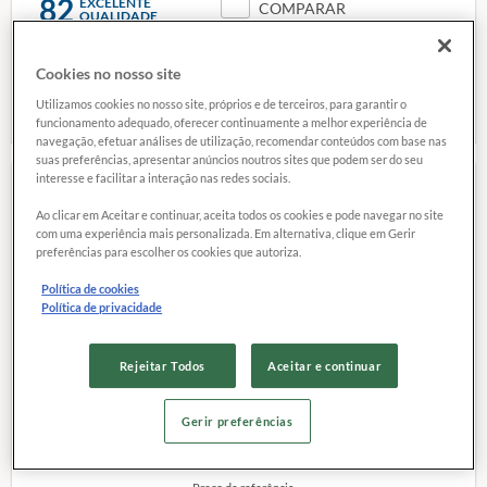
82
EXCELENTE
COMPARAR
QUALIDADE
Cookies no nosso site
Preço de referência
9,
79
R$
Utilizamos cookies no nosso site, próprios e de terceiros, para garantir o
funcionamento adequado, oferecer continuamente a melhor experiência de
navegação, efetuar análises de utilização, recomendar conteúdos com base nas
suas preferências, apresentar anúncios noutros sites que podem ser do seu
interesse e facilitar a interação nas redes sociais.
Ao clicar em Aceitar e continuar, aceita todos os cookies e pode navegar no site
3 CORAÇÕES CAFÉ
com uma experiência mais personalizada. Em alternativa, clique em Gerir
TORRADO E MOÍDO
preferências para escolher os cookies que autoriza.
Política de cookies
Peso:
Política de privacidade
500 g
Categoria:
Tradicional
Rejeitar Todos
Aceitar e continuar
Site do fabricante:
Clique aqui
80
EXCELENTE
COMPARAR
Gerir preferências
QUALIDADE