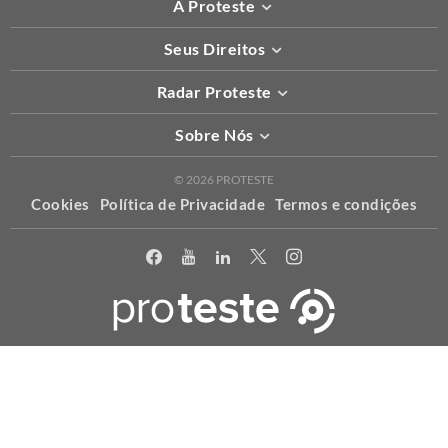
A Proteste
Seus Direitos
Radar Proteste
Sobre Nós
© 2026 PROTESTE
Cookies
Política de Privacidade
Termos e condições
X
Usamos cookies para permitir que o nosso website funcione
corretamente, para personalizar conteúdo e anúncios e proporcionar
uma melhor experiência de uso. Para maiores informações acesse a
nossa
política
.