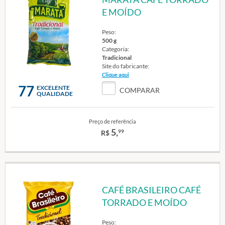
E MOÍDO
Peso:
500 g
Categoria:
Tradicional
Site do fabricante:
Clique aqui
77
EXCELENTE
COMPARAR
QUALIDADE
Preço de referência
5,
99
R$
CAFÉ BRASILEIRO CAFÉ
TORRADO E MOÍDO
Peso: