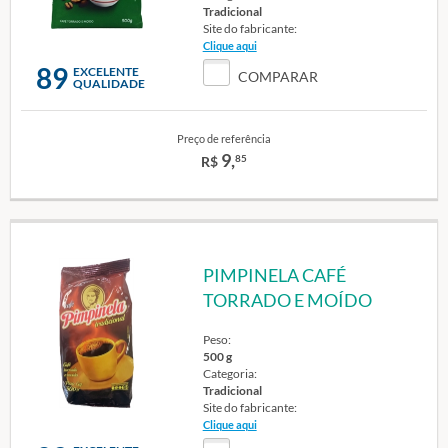
Tradicional
Site do fabricante:
Clique aqui
89
EXCELENTE
COMPARAR
QUALIDADE
Preço de referência
9,
85
R$
PIMPINELA CAFÉ
TORRADO E MOÍDO
Peso:
500 g
Categoria:
Tradicional
Site do fabricante:
Clique aqui