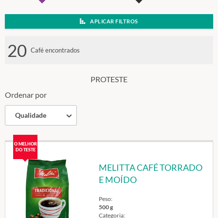
do
teste
APLICAR FILTROS
20
Café encontrados
PROTESTE
Ordenar por
Qualidade
O MELHOR
DO TESTE
MELITTA CAFÉ TORRADO
E MOÍDO
Peso:
500 g
Categoria: