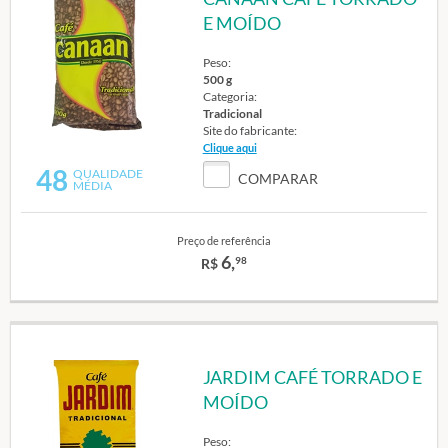
E MOÍDO
Peso:
500 g
Categoria:
Tradicional
Site do fabricante:
Clique aqui
48
QUALIDADE
COMPARAR
MÉDIA
Preço de referência
6,
98
R$
JARDIM CAFÉ TORRADO E
MOÍDO
Peso: