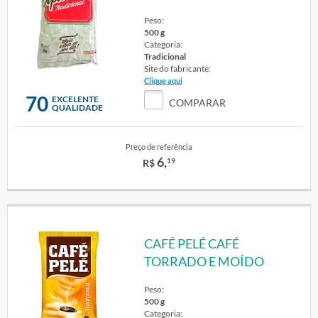
Peso:
500 g
Categoria:
Tradicional
Site do fabricante:
Clique aqui
70
EXCELENTE
COMPARAR
QUALIDADE
Preço de referência
6,
19
R$
CAFÉ PELÉ CAFÉ
TORRADO E MOÍDO
Peso:
500 g
Categoria: