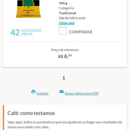
500 g
Categoria:
Tradicional
Site do fabricante:
Clique aqui
42
QUALIDADE
COMPARAR
MÉDIA
Preço de referência
6,
99
R$
1
Imprimir
Enviar página como PDF
Café: como testamos
Veja, aqui, todos os parâmetros que nos ajudaram a chegar aos resultados de
nosso novo teste com cafés.