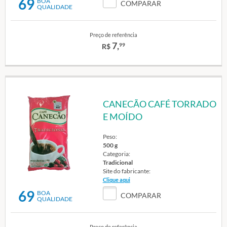
69
BOA
COMPARAR
QUALIDADE
Preço de referência
7,
99
R$
CANECÃO CAFÉ TORRADO
E MOÍDO
Peso:
500 g
Categoria:
Tradicional
Site do fabricante:
Clique aqui
69
BOA
COMPARAR
QUALIDADE
Preço de referência