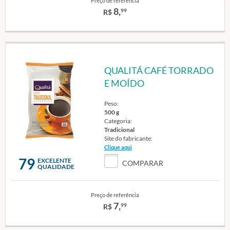
Preço de referência
8,
99
R$
QUALITÁ CAFÉ TORRADO
E MOÍDO
Peso:
500 g
Categoria:
Tradicional
Site do fabricante:
Clique aqui
79
EXCELENTE
COMPARAR
QUALIDADE
Preço de referência
7,
99
R$