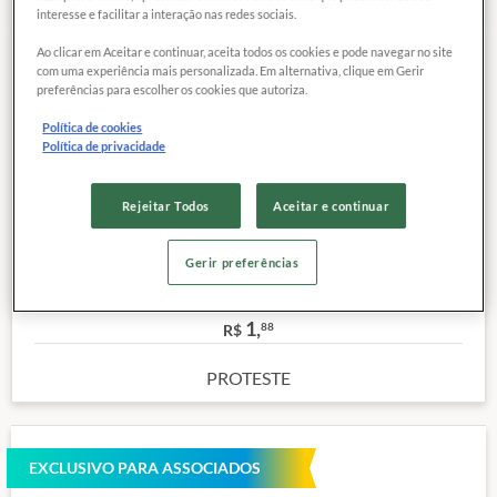
interesse e facilitar a interação nas redes sociais.
Ao clicar em Aceitar e continuar, aceita todos os cookies e pode navegar no site
com uma experiência mais personalizada. Em alternativa, clique em Gerir
COMPARAR
Exclusivo para
preferências para escolher os cookies que autoriza.
associados
Política de cookies
Política de privacidade
Categoria:
Néctar de maracujá
Marca:
YUMMY
Rejeitar Todos
Aceitar e continuar
Lote:
009B
Volume:
200 mL
Gerir preferências
Outras características
Preço de referência
1,
88
R$
PROTESTE
EXCLUSIVO PARA ASSOCIADOS