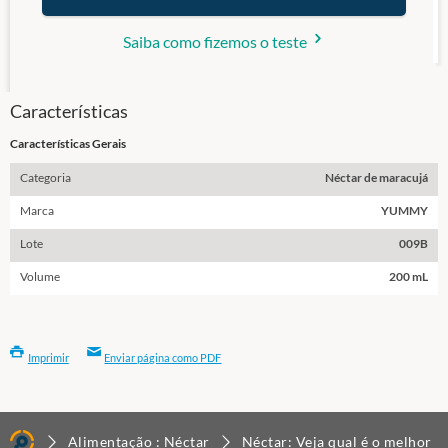
Saiba como fizemos o teste
Características
Características Gerais
Categoria
Néctar de maracujá
Marca
YUMMY
Lote
009B
Volume
200 mL
Imprimir
Enviar página como PDF
Alimentação : Néctar
Néctar: Veja qual é o melhor