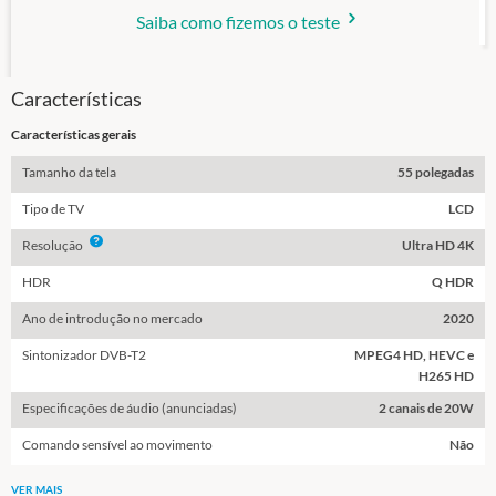
Saiba como fizemos o teste
Características
Características gerais
Tamanho da tela
55 polegadas
Tipo de TV
LCD
Info
Resolução
Ultra HD 4K
HDR
Q HDR
Ano de introdução no mercado
2020
Sintonizador DVB-T2
MPEG4 HD, HEVC e
H265 HD
Especificações de áudio (anunciadas)
2 canais de 20W
Comando sensível ao movimento
Não
VER MAIS