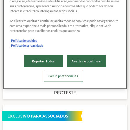
navegação, efetuar análises de utilização, recomendar conteúdos com base nas
suas preferências, apresentar anúncios noutros sites que podem ser do seu
interesse e facilitar a interação nas redes sociais.
COMPARAR
Exclusivo para
Ao clicar em Aceitar e continuar, aceita todos os cookies e pode navegar no site
associados
com uma experiência mais personalizada. Em alternativa, clique em Gerir
preferências para escolher os cookies que autoriza.
Política de cookies
Tamanho da tela:
55 polegadas
Política de privacidade
Tipo de TV:
LCD
Resolução:
Ultra HD 4K
Rejeitar Todos
Aceitar e continuar
Outras características
Preço de referência
Gerir preferências
5.500,
00
R$
PROTESTE
EXCLUSIVO PARA ASSOCIADOS