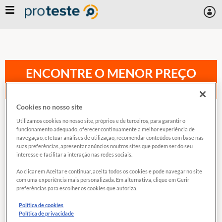
Skip
to
main
content
ENCONTRE O MENOR PREÇO
Economize na sua compra
Cookies no nosso site
BELLA ISCHIA NÉCTAR MISTO DE LARANJA E
Utilizamos cookies no nosso site, próprios e de terceiros, para garantir o
MAÇÃ
funcionamento adequado, oferecer continuamente a melhor experiência de
navegação, efetuar análises de utilização, recomendar conteúdos com base nas
suas preferências, apresentar anúncios noutros sites que podem ser do seu
Exclusivo para
interesse e facilitar a interação nas redes sociais.
associados
Ao clicar em Aceitar e continuar, aceita todos os cookies e pode navegar no site
COMPARAR
com uma experiência mais personalizada. Em alternativa, clique em Gerir
preferências para escolher os cookies que autoriza.
Política de cookies
Política de privacidade