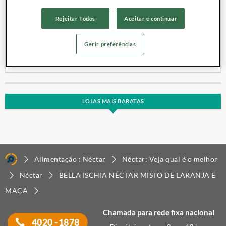
Rejeitar Todos
Aceitar e continuar
Categoria:
Néctar misto de laranja e maçã
Marca:
BELLA ISCHIA
Gerir preferências
Lote:
3051880AD
Volume:
200 mL
LOJAS MAIS BARATAS
Alimentação : Néctar
Néctar: Veja qual é o melhor
Néctar
BELLA ISCHIA NÉCTAR MISTO DE LARANJA E
MAÇÃ
Chamada para rede fixa nacional
4020 -1878