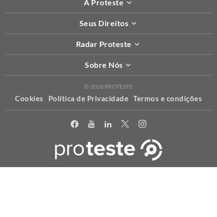
A Proteste
Seus Direitos
Radar Proteste
Sobre Nós
© 2026 PROTESTE
Cookies
Política de Privacidade
Termos e condições
X
Usamos cookies para permitir que o nosso website funcione
corretamente, para personalizar conteúdo e anúncios e proporcionar
uma melhor experiência de uso. Para maiores informações acesse a
nossa
política
.