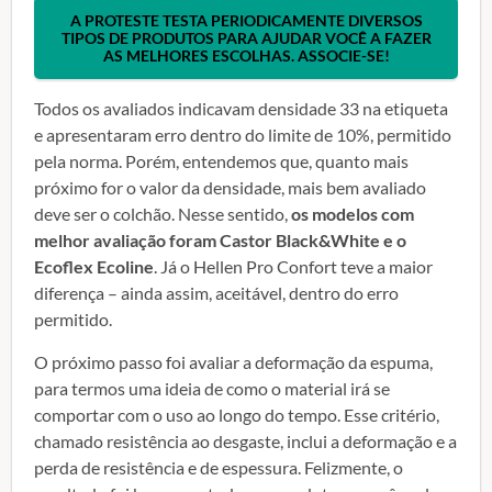
A PROTESTE TESTA PERIODICAMENTE DIVERSOS
TIPOS DE PRODUTOS PARA AJUDAR VOCÊ A FAZER
AS MELHORES ESCOLHAS. ASSOCIE-SE!
Todos os avaliados indicavam densidade 33 na etiqueta
e apresentaram erro dentro do limite de 10%, permitido
pela norma. Porém, entendemos que, quanto mais
próximo for o valor da densidade, mais bem avaliado
deve ser o colchão. Nesse sentido,
os modelos com
melhor avaliação foram Castor Black&White e o
Ecoflex Ecoline
. Já o Hellen Pro Confort teve a maior
diferença – ainda assim, aceitável, dentro do erro
permitido.
O próximo passo foi avaliar a deformação da espuma,
para termos uma ideia de como o material irá se
comportar com o uso ao longo do tempo. Esse critério,
chamado resistência ao desgaste, inclui a deformação e a
perda de resistência e de espessura. Felizmente, o