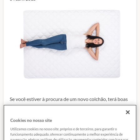
Se você estiver à procura de um novo colchão, terá boas
opções de escolha nas lojas. Isso porque, dos oito
modelos avaliados recentemente, só dois tiveram notas
Cookies no nosso site
medianas e os demais se saíram muito bem. Os
resultados foram similares aos de 2016 e muito
Utilizamos cookies no nosso site, próprios e de terceiros, para garantir o
funcionamento adequado, oferecer continuamente a melhor experiência de
melhores do que os de 2012. A notícia fica melhor ainda,
navegação, efetuar análises de utilização, recomendar conteúdos com base nas