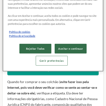
se você considerar que pode economizar cerca de R$
suas preferências, apresentar anúncios noutros sites que podem ser do seu
interesse e facilitar a interação nas redes sociais.
360, se optar por nossa escolha certa em vez do mais
caro do teste (comparação dos preços mínimos). Vale
Ao clicar em Aceitar e continuar, aceita todos os cookies e pode navegar no site
lembrar que
todos os modelos testados já são
com uma experiência mais personalizada. Em alternativa, clique em Gerir
preferências para escolher os cookies que autoriza.
certificados pelo Instituto Nacional de Metrologia,
Qualidade e Tecnologia (Inmetro)
e, desde fevereiro de
Política de cookies
Política de privacidade
2015, devem ser vendidos no comércio
com o selo do
órgão. Para os de mola, teremos esta obrigatoriedade somente
em 2019.
Rejeitar Todos
Aceitar e continuar
Gerir preferências
DENÚNCIAS DA PROTESTE CONTRIBUÍRAM PARA A
CERTIFICAÇÃO DE COLCHÕES
Quando for comprar o seu colchão (
evite fazer isso pela
Internet, pois você deve verificar como se sente ao sentar-se e
deitar-se sobre ele
), verifique a etiqueta. Ela deve ter
informações obrigatórias, como Cadastro Nacional de Pessoa
Jurídica (CNPJ) do fabricante, composição qualitativa dos