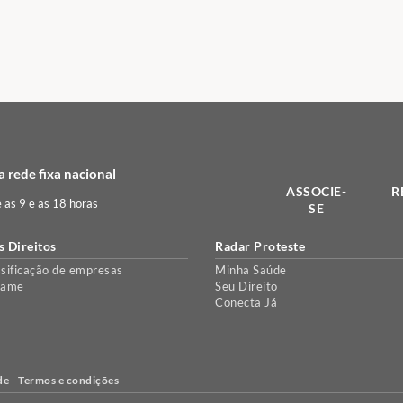
 rede fixa nacional
ASSOCIE-
R
e as 9 e as 18 horas
SE
s Direitos
Radar Proteste
sificação de empresas
Minha Saúde
lame
Seu Direito
Conecta Já
de
Termos e condições