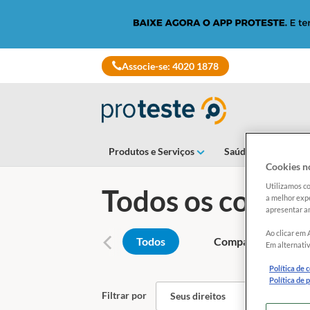
Skip
to
main
content
Associe-se: 4020 1878
Produtos e Serviços
Saúde e Alimentaçã
Cookies no
Utilizamos co
Todos os conte
a melhor expe
apresentar an
Ao clicar em 
Todos
Comparadores
Em alternativ
Política de 
Política de 
Filtrar por
Seus direitos
Di