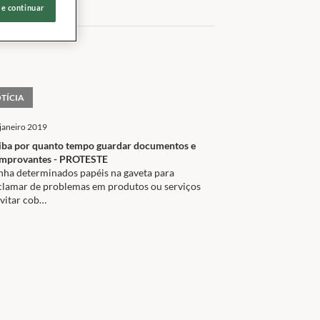
 e continuar
TÍCIA
janeiro 2019
iba por quanto tempo guardar documentos e
mprovantes - PROTESTE
nha determinados papéis na gaveta para
clamar de problemas em produtos ou serviços
evitar cob…