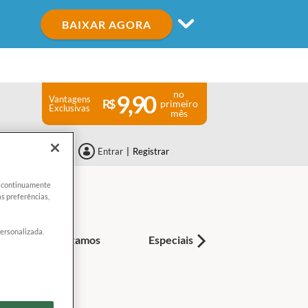
BAIXAR AGORA
no
9,90
Vantagens
primeiro
Exclusivas
mês
Entrar
|
Registrar
er continuamente
s preferências,
personalizada.
Como Testamos
Especiais
Dicas