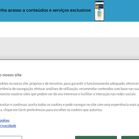
o
Reclame com a Proteste
Radar Proteste
 nosso site
okies no nosso site, próprios e de terceiros, para garantir o funcionamento adequado, oferec
údos
riência de navegação, efetuar análises de utilização, recomendar conteúdos com base nas sua
úncios noutros sites que podem ser do seu interesse e facilitar a interação nas redes sociais.
Aceitar e continuar, aceita todos os cookies e pode navegar no site com uma experiência mais 
Guias de Compras
Notícias
Vídeos
a, clique em Gerir preferências para escolher os cookies que autoriza.
cookies
privacidade
Limpar seleção
reitos do Consumidor