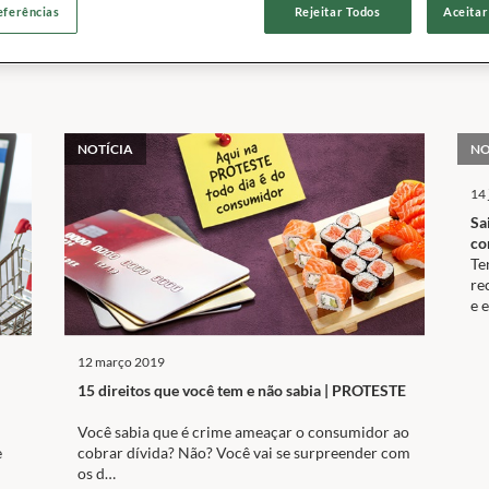
eferências
Rejeitar Todos
Aceitar
NOTÍCIA
NO
14 
Sa
co
Te
re
e 
12 março 2019
15 direitos que você tem e não sabia | PROTESTE
Você sabia que é crime ameaçar o consumidor ao
e
cobrar dívida? Não? Você vai se surpreender com
os d…