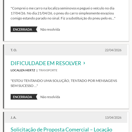
"Comprei o me carro na localiza seminovos e peguei o veículo no dia
17/04/26. No dia 21/04/26, o pneu do carro simplesmente esvaziou
comigo estando parado no sinal. Fiz a substituição do pneu pelo es..."
ENCERRADA
Não resolvida
T. O.
22/04/2026
DIFICULDADE EM RESOLVER
LOCALIZA HERTZ
TRANSPORTE
"ESTOU TENTANDO UMA SOLUÇÃO, TENTADO POR MENSAGENS
SEM SUCESSO ..."
ENCERRADA
Não resolvida
J. A.
13/04/2026
Solicitação de Proposta Comercial – Locação