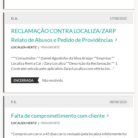
D. A.
17/08/2025
RECLAMAÇÃO CONTRA LOCALIZA/ZARP
Relato de Abusos e Pedido de Providências
LOCALIZA HERTZ
TRANSPORTE
"**Consumidor:** Daniel Agostinho da Silva Araújo **Empresa:**
Localiza Rent a Car / Zarp Localiza **Descrição da Reclamação:** 1.
Contratei veículo pelo aplicativo Zarp/Localiza com oferta inic..."
ENCERRADA
Não resolvida
F. S.
08/08/2025
Falta de comprometimento com cliente
LOCALIZA HERTZ
TRANSPORTE
"Comprei um carro a 45 dias carro revisado pela localiza infelizmente fui