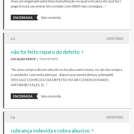
mais um enganado pela falsa manutenção no qual a localiza diz que faz (
pega trouxa )ao entrar em contato com 0800 não consegue..."
ENCERRADA
Não resolvida
c. l.
23/07/2025
não foi feito reparo do defeito
LOCALIZA HERTZ
TRANSPORTE
"fiz uma compra de um veiculo na localiza semi novos, no ato da compra
o vendedor com toda atençao , depois pos venda deixou a desejAR,
VEICULO COMEÇOU DA DEFEITO NO AR CONDICIONADO,
INFORMEI S ELES, D..."
ENCERRADA
Não resolvida
l. a.
02/05/2025
cobrança indevida e cobra abusivo