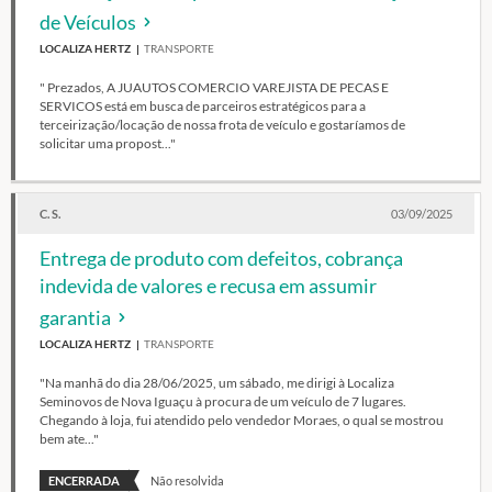
de Veículos
LOCALIZA HERTZ
TRANSPORTE
" Prezados, A JUAUTOS COMERCIO VAREJISTA DE PECAS E
SERVICOS está em busca de parceiros estratégicos para a
terceirização/locação de nossa frota de veículo e gostaríamos de
solicitar uma propost..."
C. S.
03/09/2025
Entrega de produto com defeitos, cobrança
indevida de valores e recusa em assumir
garantia
LOCALIZA HERTZ
TRANSPORTE
"Na manhã do dia 28/06/2025, um sábado, me dirigi à Localiza
Seminovos de Nova Iguaçu à procura de um veículo de 7 lugares.
Chegando à loja, fui atendido pelo vendedor Moraes, o qual se mostrou
bem ate..."
ENCERRADA
Não resolvida