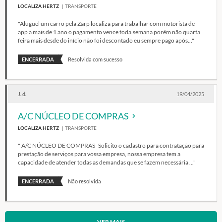
LOCALIZA HERTZ
TRANSPORTE
"Aluguel um carro pela Zarp localiza para trabalhar com motorista de
app a mais de 1 ano o pagamento vence toda.semana porém não quarta
feira mais desde do início não foi descontado eu sempre pago após..."
ENCERRADA
Resolvida com sucesso
J. d.
19/04/2025
A/C NÚCLEO DE COMPRAS
LOCALIZA HERTZ
TRANSPORTE
" A/C NÚCLEO DE COMPRAS Solicito o cadastro para contratação para
prestação de serviços para vossa empresa, nossa empresa tem a
capacidade de atender todas as demandas que se fazem necessária ..."
ENCERRADA
Não resolvida
VER MAIS