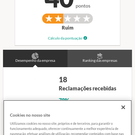
pontos
Ruim
Cálculo da pontuação
Desempenho da empresa
Ranking das empresas
18
Reclamações recebidas
78%
Reclamações encerradas
por meio do Reclame
Cookies no nosso site
Status
Valor
Aberto
18
Utilizamos cookies no nosso site, próprios e de terceiros, para garantir o
funcionamento adequado, oferecer continuamente a melhor experiência de
Fechado
77,78%
12
dias
navegação, efetuar análises de utilização, recomendar conteúdos com base nas