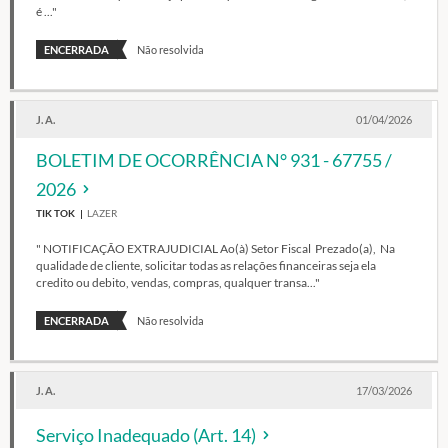
é ..."
ENCERRADA
Não resolvida
J. A.
01/04/2026
BOLETIM DE OCORRÊNCIA N° 931 - 67755 /
2026
TIK TOK
LAZER
" NOTIFICAÇÃO EXTRAJUDICIAL Ao(à) Setor Fiscal Prezado(a), Na
qualidade de cliente, solicitar todas as relações financeiras seja ela
credito ou debito, vendas, compras, qualquer transa..."
ENCERRADA
Não resolvida
J. A.
17/03/2026
Serviço Inadequado (Art. 14)