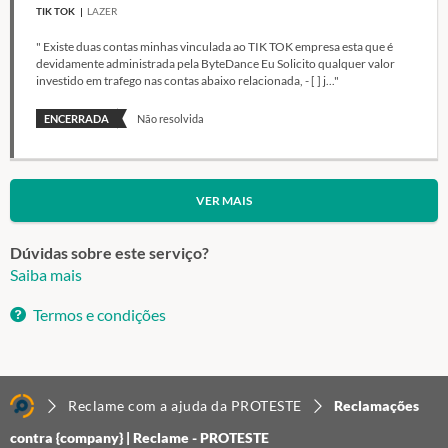
TIK TOK
LAZER
" Existe duas contas minhas vinculada ao TIK TOK empresa esta que é
devidamente administrada pela ByteDance Eu Solicito qualquer valor
investido em trafego nas contas abaixo relacionada, - [ ] j..."
ENCERRADA
Não resolvida
VER MAIS
Dúvidas sobre este serviço?
Saiba mais
Termos e condições
Reclame com a ajuda da PROTESTE
Reclamações
contra {company} | Reclame - PROTESTE