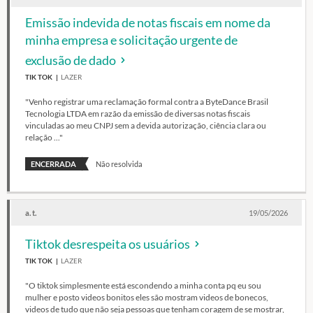
Emissão indevida de notas fiscais em nome da
minha empresa e solicitação urgente de
exclusão de dado
TIK TOK
LAZER
"Venho registrar uma reclamação formal contra a ByteDance Brasil
Tecnologia LTDA em razão da emissão de diversas notas fiscais
vinculadas ao meu CNPJ sem a devida autorização, ciência clara ou
relação ..."
ENCERRADA
Não resolvida
a. t.
19/05/2026
Tiktok desrespeita os usuários
TIK TOK
LAZER
"O tiktok simplesmente está escondendo a minha conta pq eu sou
mulher e posto videos bonitos eles são mostram videos de bonecos,
videos de tudo que não seja pessoas que tenham coragem de se mostrar,