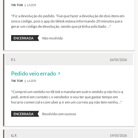
TIK TOK
LAZER
"Fiz a devolução do pedido. Tive que fazer a devolução de dois itens em
único código, pois o app do tiktok estava informando 20 minutos para
gerar um código de devolução, sendo que já tinha solicitado ..."
ENCERRADA
Não resolvida
F. l.
26/05/2026
Pedido veio errado
TIK TOK
LAZER
"Comprei um vestido no tik tok e mandaram outro vestido q não foi o q
pedi, entrei em contato c o vendedor e vou ter que gastar tempo em
horario comercial e com uber p ir em um correio pq não tem nenhu..."
ENCERRADA
Resolvida com sucesso
G. F.
19/05/2026