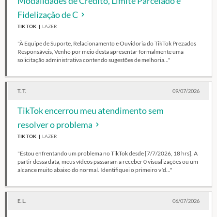
Modalidades de Crédito, Limite Parcelado e
Fidelização de C
TIK TOK
LAZER
"À Equipe de Suporte, Relacionamento e Ouvidoria do TikTok Prezados
Responsáveis, Venho por meio desta apresentar formalmente uma
solicitação administrativa contendo sugestões de melhoria..."
T. T.
09/07/2026
TikTok encerrou meu atendimento sem
resolver o problema
TIK TOK
LAZER
"Estou enfrentando um problema no TikTok desde [7/7/2026, 18 hrs]. A
partir dessa data, meus vídeos passaram a receber 0 visualizações ou um
alcance muito abaixo do normal. Identifiquei o primeiro víd..."
E. L.
06/07/2026