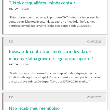
Tiktok desqualificou minha conta
TIK TOK
LAZER
"Estou abrindo essa reclamação porque o TikTok desqualificou a minha
conta de um jeito totalmente injusto agora no mês de junho/26. Meu
perfil é o @evanildodiamante.Tenho essa conta desde 2023 e co..."
F. X.
04/07/2026
Invasão de conta, transferência indevida de
moedas e falha grave de segurança/suporte
TIK TOK
LAZER
"Venho por meio desta manifestar minha profunda indignação com a
total falha de segurança da plataforma e a ausência de suporte diante de
um caso grave de invasão de perfil. No dia 30/06/2026, minha..."
T. C.
03/06/2026
Não recebi meu reembolso