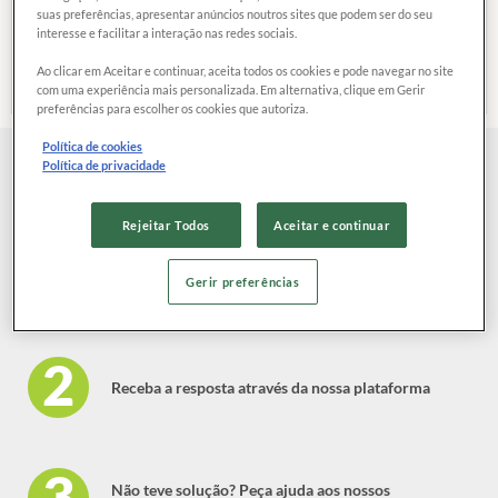
suas preferências, apresentar anúncios noutros sites que podem ser do seu
tempo médio de resposta
interesse e facilitar a interação nas redes sociais.
As empresas respondem, em média, em
6 dias
Ao clicar em Aceitar e continuar, aceita todos os cookies e pode navegar no site
com uma experiência mais personalizada. Em alternativa, clique em Gerir
preferências para escolher os cookies que autoriza.
Política de cookies
Política de privacidade
Como funciona?
Rejeitar Todos
Aceitar e continuar
Escreva a sua reclamação e envie diretamente para a
Gerir preferências
empresa
Receba a resposta através da nossa plataforma
Não teve solução? Peça ajuda aos nossos